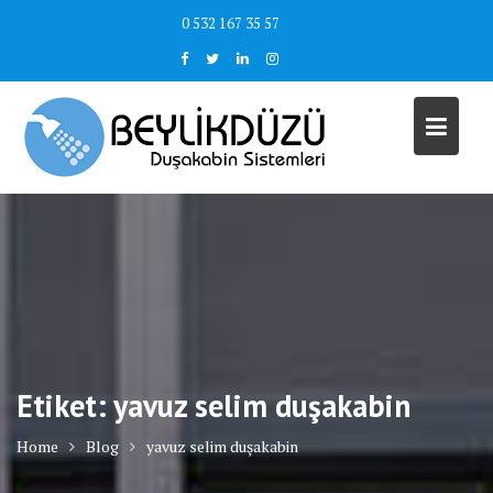
Skip
0 532 167 35 57
to
content
Etiket:
yavuz selim duşakabin
Home
Blog
yavuz selim duşakabin