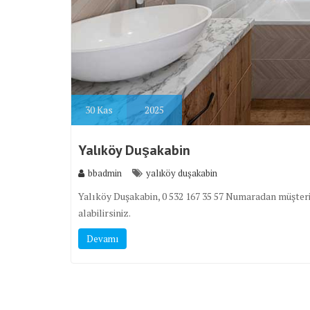
30
Kas
2025
Yalıköy Duşakabin
bbadmin
yalıköy duşakabin
Yalıköy Duşakabin, 0 532 167 35 57 Numaradan müşteri
alabilirsiniz.
Devamı