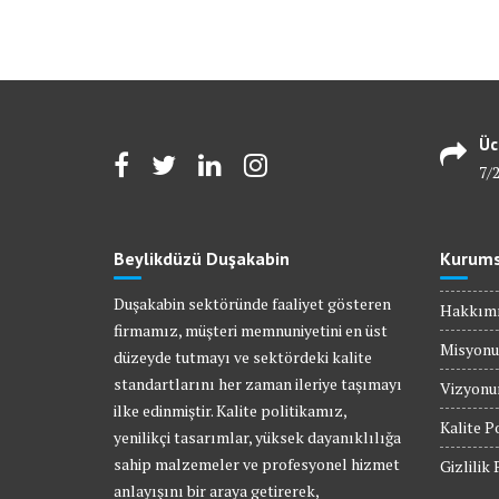
Üc
7/
Beylikdüzü Duşakabin
Kurums
Duşakabin sektöründe faaliyet gösteren
Hakkım
firmamız, müşteri memnuniyetini en üst
Misyon
düzeyde tutmayı ve sektördeki kalite
standartlarını her zaman ileriye taşımayı
Vizyon
ilke edinmiştir. Kalite politikamız,
Kalite P
yenilikçi tasarımlar, yüksek dayanıklılığa
sahip malzemeler ve profesyonel hizmet
Gizlilik 
anlayışını bir araya getirerek,