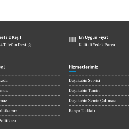
retsiz Keşif
En Uygun Fiyat
24 Telefon Desteği
Kaliteli Yedek Parça
al
Hizmetlerimiz
ızda
Duşakabin Servisi
umuz
Duşakabin Tamiri
umuz
Duşakabin Zemin Çalıması
olitikamız
Banyo Tadilatı
Politikası