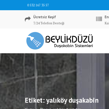
Skip
0 532 167 35 57
to
content
Ücretsiz Keşif
En
7/24 Telefon Desteği
Ka
Etiket:
yalıköy duşakabin