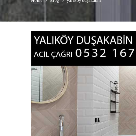
Home
Blog
yalıköy duşakabin