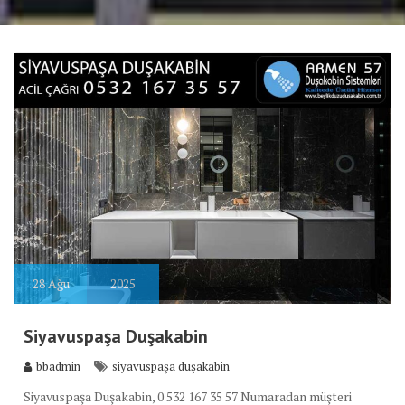
28
Ağu
2025
Siyavuspaşa Duşakabin
bbadmin
siyavuspaşa duşakabin
Siyavuspaşa Duşakabin, 0 532 167 35 57 Numaradan müşteri