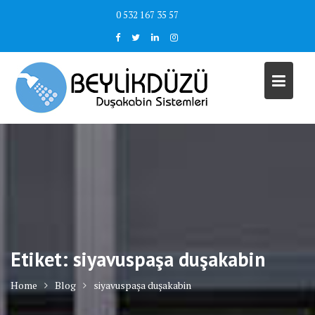
Skip
0 532 167 35 57
to
content
Etiket:
siyavuspaşa duşakabin
Home
Blog
siyavuspaşa duşakabin