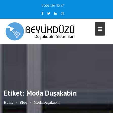
Skip
0 532 167 35 57
to
content
Etiket:
Moda Duşakabin
Home
Blog
Moda Duşakabin