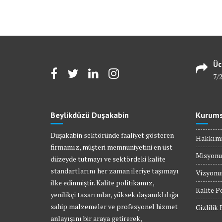
Üc
7/
Beylikdüzü Duşakabin
Kurums
Duşakabin sektöründe faaliyet gösteren
Hakkım
firmamız, müşteri memnuniyetini en üst
Misyon
düzeyde tutmayı ve sektördeki kalite
standartlarını her zaman ileriye taşımayı
Vizyon
ilke edinmiştir. Kalite politikamız,
Kalite P
yenilikçi tasarımlar, yüksek dayanıklılığa
sahip malzemeler ve profesyonel hizmet
Gizlilik 
anlayışını bir araya getirerek,