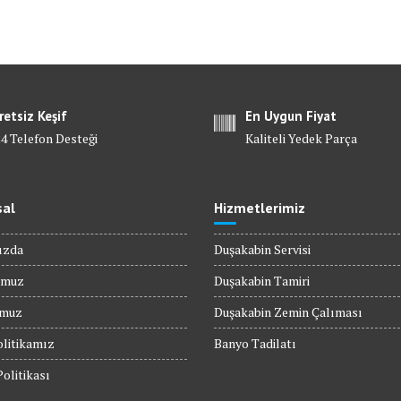
retsiz Keşif
En Uygun Fiyat
24 Telefon Desteği
Kaliteli Yedek Parça
al
Hizmetlerimiz
ızda
Duşakabin Servisi
umuz
Duşakabin Tamiri
umuz
Duşakabin Zemin Çalıması
olitikamız
Banyo Tadilatı
Politikası