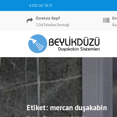
Skip
0 532 167 35 57
to
content
Ücretsiz Keşif
En
7/24 Telefon Desteği
Ka
Etiket:
mercan duşakabin