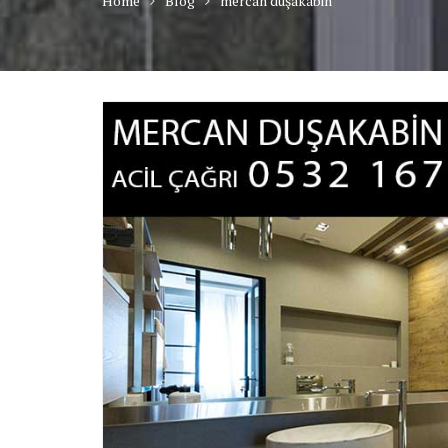
Home
Blog
mercan duşakabin