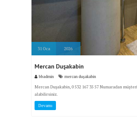
31
Oca
2026
Mercan Duşakabin
bbadmin
mercan duşakabin
Mercan Duşakabin, 0 532 167 35 57 Numaradan müşteri 
alabilirsiniz.
Devamı