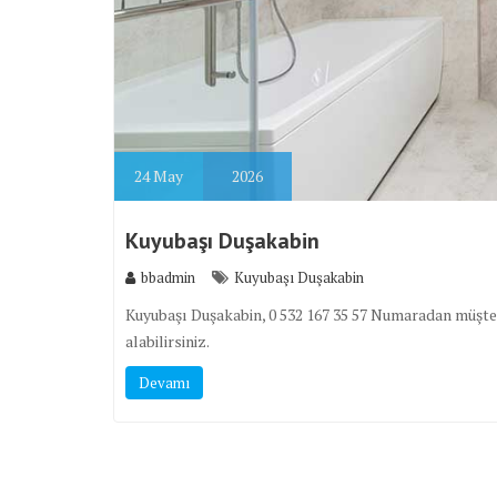
24
May
2026
Kuyubaşı Duşakabin
bbadmin
Kuyubaşı Duşakabin
Kuyubaşı Duşakabin, 0 532 167 35 57 Numaradan müşter
alabilirsiniz.
Devamı