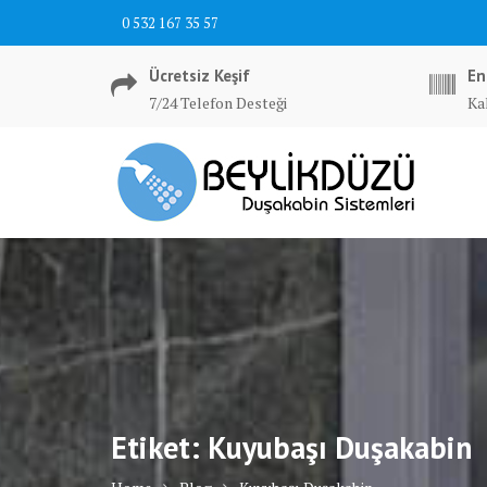
Skip
0 532 167 35 57
to
content
Ücretsiz Keşif
En
7/24 Telefon Desteği
Ka
Etiket:
Kuyubaşı Duşakabin