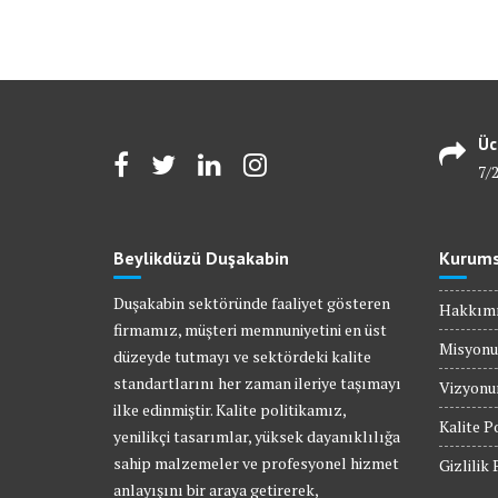
Üc
7/
Beylikdüzü Duşakabin
Kurums
Duşakabin sektöründe faaliyet gösteren
Hakkım
firmamız, müşteri memnuniyetini en üst
Misyon
düzeyde tutmayı ve sektördeki kalite
standartlarını her zaman ileriye taşımayı
Vizyon
ilke edinmiştir. Kalite politikamız,
Kalite P
yenilikçi tasarımlar, yüksek dayanıklılığa
sahip malzemeler ve profesyonel hizmet
Gizlilik 
anlayışını bir araya getirerek,