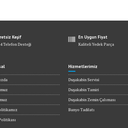
retsiz Keşif
En Uygun Fiyat
24 Telefon Desteği
Kaliteli Yedek Parça
al
Hizmetlerimiz
ızda
Duşakabin Servisi
umuz
Duşakabin Tamiri
umuz
Duşakabin Zemin Çalıması
olitikamız
Banyo Tadilatı
Politikası