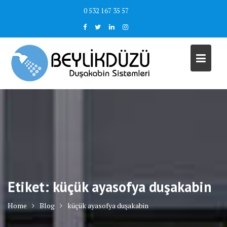
Skip
0 532 167 35 57
to
content
Etiket:
küçük ayasofya duşakabin
Home
Blog
küçük ayasofya duşakabin