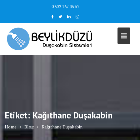
Skip
0 532 167 35 57
to
content
Etiket:
Kağıthane Duşakabin
Home
Blog
Kağıthane Duşakabin