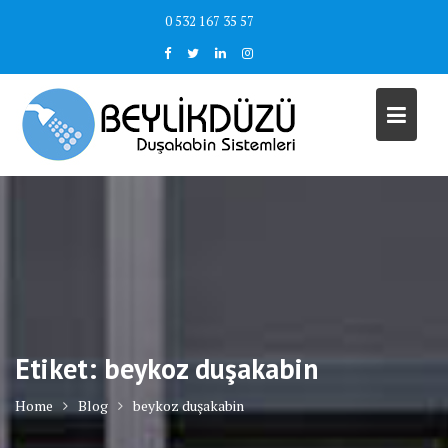
Skip
0 532 167 35 57
to
content
Etiket:
beykoz duşakabin
Home
Blog
beykoz duşakabin