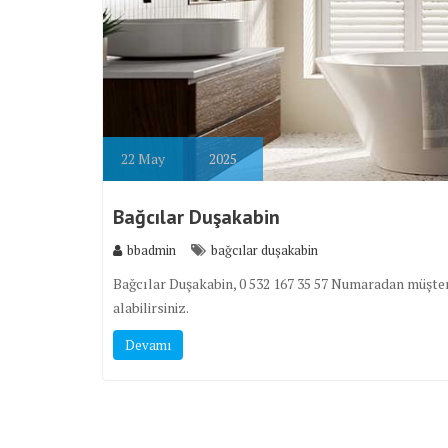
22
May
2025
Bağcılar Duşakabin
bbadmin
bağcılar duşakabin
Bağcılar Duşakabin, 0 532 167 35 57 Numaradan müşter
alabilirsiniz.
Devamı