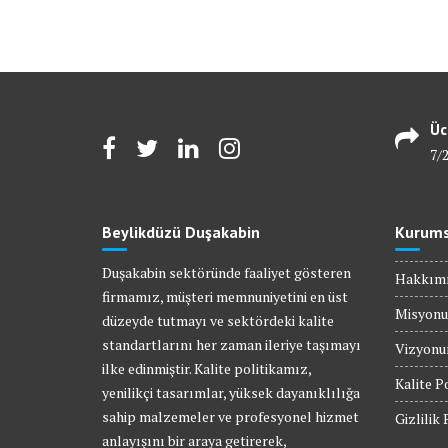
Üc
7/
Beylikdüzü Duşakabin
Kurums
Duşakabin sektöründe faaliyet gösteren
Hakkım
firmamız, müşteri memnuniyetini en üst
Misyon
düzeyde tutmayı ve sektördeki kalite
standartlarını her zaman ileriye taşımayı
Vizyon
ilke edinmiştir. Kalite politikamız,
Kalite P
yenilikçi tasarımlar, yüksek dayanıklılığa
sahip malzemeler ve profesyonel hizmet
Gizlilik 
anlayışını bir araya getirerek,