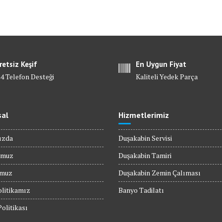
retsiz Keşif
En Uygun Fiyat
24 Telefon Desteği
Kaliteli Yedek Parça
al
Hizmetlerimiz
ızda
Duşakabin Servisi
umuz
Duşakabin Tamiri
umuz
Duşakabin Zemin Çalıması
olitikamız
Banyo Tadilatı
Politikası