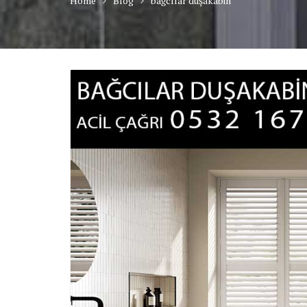
Home
Blog
bağcılar duşakabin