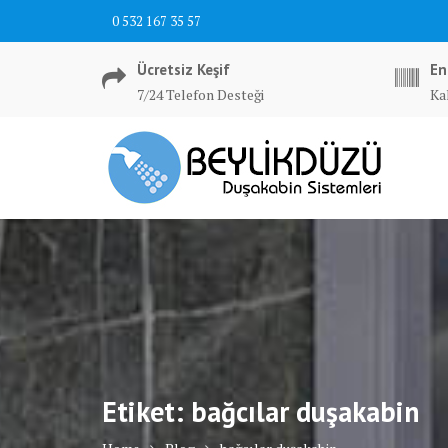
Skip
0 532 167 35 57
to
content
Ücretsiz Keşif
En
7/24 Telefon Desteği
Ka
Etiket:
bağcılar duşakabin