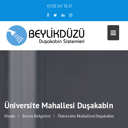
Skip
0 532 167 35 57
to
content
Üniversite Mahallesi Duşakabin
Home
Servis Bölgeleri
Üniversite Mahallesi Duşakabin