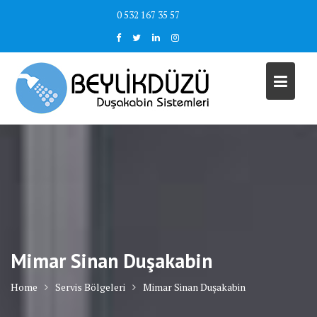
Skip
0 532 167 35 57
to
content
Mimar Sinan Duşakabin
Home
Servis Bölgeleri
Mimar Sinan Duşakabin