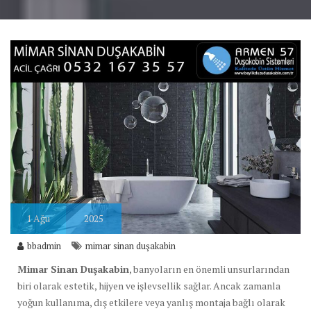
1
Ağu
2025
bbadmin
mimar sinan duşakabin
Mimar Sinan Duşakabin
, banyoların en önemli unsurlarından
biri olarak estetik, hijyen ve işlevsellik sağlar. Ancak zamanla
yoğun kullanıma, dış etkilere veya yanlış montaja bağlı olarak