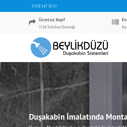
Skip
0 532 167 35 57
to
content
Ücretsiz Keşif
En
7/24 Telefon Desteği
Ka
Duşakabin İmalatında Montaj