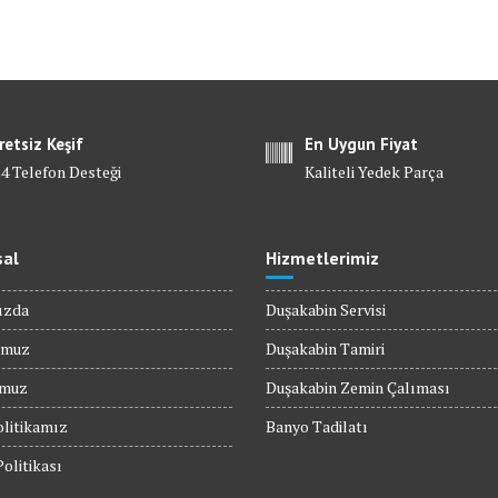
retsiz Keşif
En Uygun Fiyat
24 Telefon Desteği
Kaliteli Yedek Parça
al
Hizmetlerimiz
ızda
Duşakabin Servisi
umuz
Duşakabin Tamiri
umuz
Duşakabin Zemin Çalıması
olitikamız
Banyo Tadilatı
Politikası