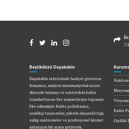
Üc
7/
Beylikdüzü Duşakabin
Kurums
Duşakabin sektöründe faaliyet gösteren
Hakkım
firmamız, müşteri memnuniyetini en üst
Misyon
düzeyde tutmayı ve sektördeki kalite
standartlarını her zaman ileriye taşımayı
Vizyon
ilke edinmiştir. Kalite politikamız,
Kalite P
yenilikçi tasarımlar, yüksek dayanıklılığa
sahip malzemeler ve profesyonel hizmet
Gizlilik 
anlayışını bir araya getirerek,