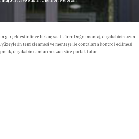
taj Süreci ve Bakım Önerileri Nelerdir?
n gerçekleştirilir ve birkaç saat sürer. Doğru montaj, duşakabinin uzun
m yüzeylerin temizlenmesi ve menteşe ile contaların kontrol edilmesi
yapmak, duşakabin camlarını uzun süre parlak tutar.