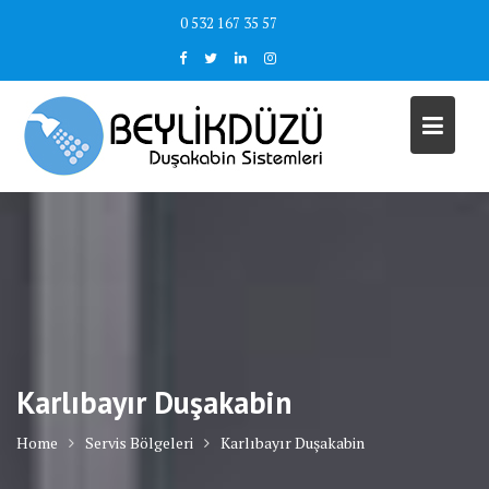
Skip
0 532 167 35 57
to
content
Karlıbayır Duşakabin
Home
Servis Bölgeleri
Karlıbayır Duşakabin