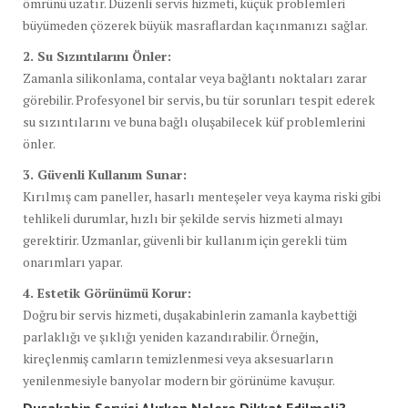
ömrünü uzatır. Düzenli servis hizmeti, küçük problemleri
büyümeden çözerek büyük masraflardan kaçınmanızı sağlar.
2. Su Sızıntılarını Önler:
Zamanla silikonlama, contalar veya bağlantı noktaları zarar
görebilir. Profesyonel bir servis, bu tür sorunları tespit ederek
su sızıntılarını ve buna bağlı oluşabilecek küf problemlerini
önler.
3. Güvenli Kullanım Sunar:
Kırılmış cam paneller, hasarlı menteşeler veya kayma riski gibi
tehlikeli durumlar, hızlı bir şekilde servis hizmeti almayı
gerektirir. Uzmanlar, güvenli bir kullanım için gerekli tüm
onarımları yapar.
4. Estetik Görünümü Korur:
Doğru bir servis hizmeti, duşakabinlerin zamanla kaybettiği
parlaklığı ve şıklığı yeniden kazandırabilir. Örneğin,
kireçlenmiş camların temizlenmesi veya aksesuarların
yenilenmesiyle banyolar modern bir görünüme kavuşur.
Duşakabin Servisi Alırken Nelere Dikkat Edilmeli?