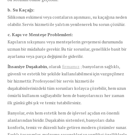
b. Su Kaçağı:
Silikonun eskimesi veya contaların aşınması, su kaçağına neden
olabilir. Servis hizmeti ile yalıtım yenilenerek bu sorun çözülür.
c. Kapı ve Menteşe Problemleri:
Kapıların sıkışması veya menteşelerin gevşemesi durumunda
uzman bir müdahale gerekir. Bu tür sorunlar, genellikle basit bir
ayarlama veya parça değişimi ile giderilir.
İhsaniye Duşakabin
, olarak
firmamız
; banyoların sağlıklı,
güvenli ve estetik bir şekilde kullanılabilmesi için vazgeçilmez
bir hizmettir. Profesyonel bir servis hizmeti ile
duşakabinlerinizdeki tüm sorunları kolayca çözebilir, hem uzun
ömürlü kullanım sağlayabilir hem de banyolarınızı her zaman
ilk günkü gibi şık ve temiz tutabilirsiniz.
Banyolar, evin hem estetik hem de işlevsel açıdan en önemli
alanlarından biridir. Duşakabin sistemleri, banyoları daha
konforlu, temiz ve düzenli hale getiren modern çözümler sunar.
Farklı tasarımlar, malzeme seçenekleri ve yenilikçi özelliklerle