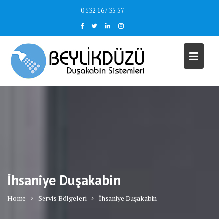
Skip
0 532 167 35 57
to
content
İhsaniye Duşakabin
Home
Servis Bölgeleri
İhsaniye Duşakabin