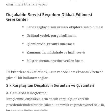
onarımları titizlikle yapar.
Duşakabin Servisi Seçerken Dikkat Edilmesi
Gerekenler
Servis sağlayıcının
uzman ekiplere
sahip olması
Orijinal yedek parça
kullanımı
İşlemler için
garanti
sunulması
Zamanında müdahale
ve hızlı servis
Müşteri memnuniyetine verilen önem
Bu kriterlere dikkat etmek, uzun vadede hem ekonomik hem de
güvenli bir kullanım sağlar.
Sık Karşılaşılan Duşakabin Sorunları ve Çözümleri
a. Camlarda Kireçlenme:
Kireçlenme, duşakabinlerin en sık karşılaşılan estetik
problemlerinden biridir. Düzenli temizlik ve profesyonel bakım,
bu sorunun önüne geçebilir.