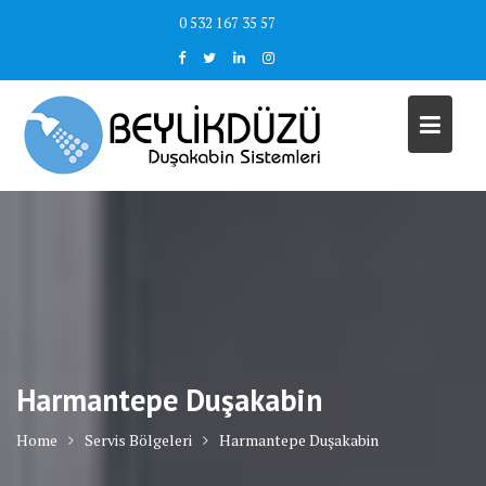
Skip
0 532 167 35 57
to
content
Harmantepe Duşakabin
Home
Servis Bölgeleri
Harmantepe Duşakabin