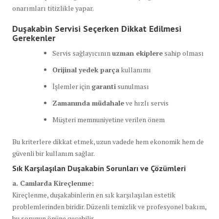
onarımları titizlikle yapar.
Duşakabin Servisi Seçerken Dikkat Edilmesi
Gerekenler
Servis sağlayıcının
uzman ekiplere
sahip olması
Orijinal yedek parça
kullanımı
İşlemler için
garanti
sunulması
Zamanında müdahale
ve hızlı servis
Müşteri memnuniyetine verilen önem
Bu kriterlere dikkat etmek, uzun vadede hem ekonomik hem de
güvenli bir kullanım sağlar.
Sık Karşılaşılan Duşakabin Sorunları ve Çözümleri
a. Camlarda Kireçlenme:
Kireçlenme, duşakabinlerin en sık karşılaşılan estetik
problemlerinden biridir. Düzenli temizlik ve profesyonel bakım,
bu sorunun önüne geçebilir.