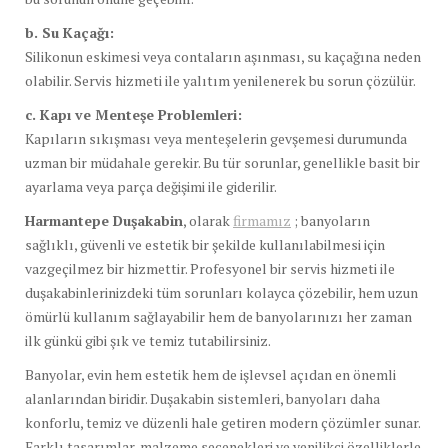
b. Su Kaçağı:
Silikonun eskimesi veya contaların aşınması, su kaçağına neden
olabilir. Servis hizmeti ile yalıtım yenilenerek bu sorun çözülür.
c. Kapı ve Menteşe Problemleri:
Kapıların sıkışması veya menteşelerin gevşemesi durumunda
uzman bir müdahale gerekir. Bu tür sorunlar, genellikle basit bir
ayarlama veya parça değişimi ile giderilir.
Harmantepe Duşakabin
, olarak
firmamız
; banyoların
sağlıklı, güvenli ve estetik bir şekilde kullanılabilmesi için
vazgeçilmez bir hizmettir. Profesyonel bir servis hizmeti ile
duşakabinlerinizdeki tüm sorunları kolayca çözebilir, hem uzun
ömürlü kullanım sağlayabilir hem de banyolarınızı her zaman
ilk günkü gibi şık ve temiz tutabilirsiniz.
Banyolar, evin hem estetik hem de işlevsel açıdan en önemli
alanlarından biridir. Duşakabin sistemleri, banyoları daha
konforlu, temiz ve düzenli hale getiren modern çözümler sunar.
Farklı tasarımlar, malzeme seçenekleri ve yenilikçi özelliklerle