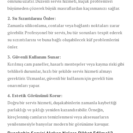
ömrünü uzatır. Düzenli servis hizmeti, küçük problemleri
büyümeden çözerek büyük masraflardan kaçınmanızı sağlar.
2. Su Sızıntılarını Önler:
Zamanla silikonlama, contalar veya bağlantı noktaları zarar
görebilir. Profesyonel bir servis, bu tür sorunları tespit ederek
su sızıntılarını ve buna bağlı oluşabilecek küf problemlerini
önler.
3. Güvenli Kullanım Sunar:
Kırılmış cam paneller, hasarlı menteşeler veya kayma riski gibi
tehlikeli durumlar, hızlı bir şekilde servis hizmeti almayı
gerektirir. Uzmanlar, güvenli bir kullanım için gerekli tüm
onarımları yapar.
4. Estetik Görünümü Korur:
Doğru bir servis hizmeti, duşakabinlerin zamanla kaybettiği
parlaklığı ve şıklığı yeniden kazandırabilir. Örneğin,
kireçlenmiş camların temizlenmesi veya aksesuarların
yenilenmesiyle banyolar modern bir görünüme kavuşur.
Duşakabin Servisi Alırken Nelere Dikkat Edilmeli?