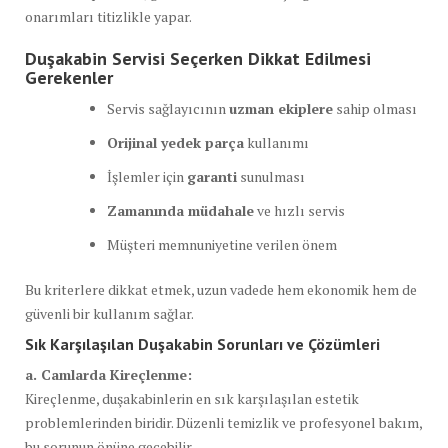
onarımları titizlikle yapar.
Duşakabin Servisi Seçerken Dikkat Edilmesi
Gerekenler
Servis sağlayıcının
uzman ekiplere
sahip olması
Orijinal yedek parça
kullanımı
İşlemler için
garanti
sunulması
Zamanında müdahale
ve hızlı servis
Müşteri memnuniyetine verilen önem
Bu kriterlere dikkat etmek, uzun vadede hem ekonomik hem de
güvenli bir kullanım sağlar.
Sık Karşılaşılan Duşakabin Sorunları ve Çözümleri
a. Camlarda Kireçlenme:
Kireçlenme, duşakabinlerin en sık karşılaşılan estetik
problemlerinden biridir. Düzenli temizlik ve profesyonel bakım,
bu sorunun önüne geçebilir.