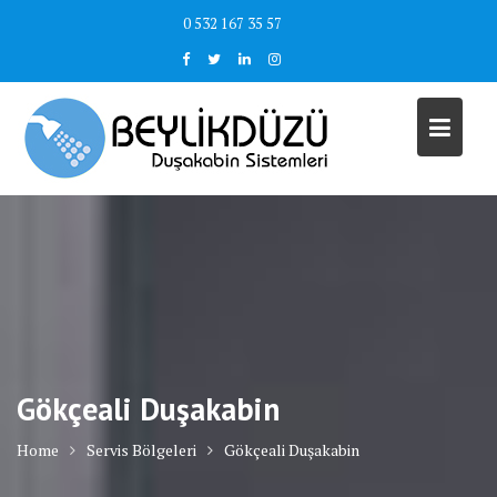
Skip
0 532 167 35 57
to
content
Gökçeali Duşakabin
Home
Servis Bölgeleri
Gökçeali Duşakabin