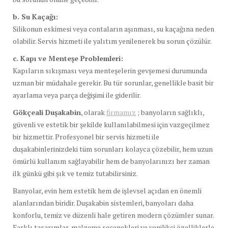
b. Su Kaçağı:
Silikonun eskimesi veya contaların aşınması, su kaçağına neden
olabilir. Servis hizmeti ile yalıtım yenilenerek bu sorun çözülür.
c. Kapı ve Menteşe Problemleri:
Kapıların sıkışması veya menteşelerin gevşemesi durumunda
uzman bir müdahale gerekir. Bu tür sorunlar, genellikle basit bir
ayarlama veya parça değişimi ile giderilir.
Gökçeali Duşakabin
, olarak
firmamız
; banyoların sağlıklı,
güvenli ve estetik bir şekilde kullanılabilmesi için vazgeçilmez
bir hizmettir. Profesyonel bir servis hizmeti ile
duşakabinlerinizdeki tüm sorunları kolayca çözebilir, hem uzun
ömürlü kullanım sağlayabilir hem de banyolarınızı her zaman
ilk günkü gibi şık ve temiz tutabilirsiniz.
Banyolar, evin hem estetik hem de işlevsel açıdan en önemli
alanlarından biridir. Duşakabin sistemleri, banyoları daha
konforlu, temiz ve düzenli hale getiren modern çözümler sunar.
Farklı tasarımlar, malzeme seçenekleri ve yenilikçi özelliklerle