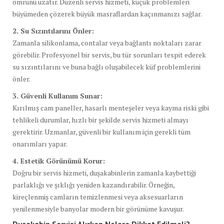
ömrünü uzatır. Düzenli servis hizmeti, küçük problemleri
büyümeden çözerek büyük masraflardan kaçınmanızı sağlar.
2. Su Sızıntılarını Önler:
Zamanla silikonlama, contalar veya bağlantı noktaları zarar
görebilir. Profesyonel bir servis, bu tür sorunları tespit ederek
su sızıntılarını ve buna bağlı oluşabilecek küf problemlerini
önler.
3. Güvenli Kullanım Sunar:
Kırılmış cam paneller, hasarlı menteşeler veya kayma riski gibi
tehlikeli durumlar, hızlı bir şekilde servis hizmeti almayı
gerektirir. Uzmanlar, güvenli bir kullanım için gerekli tüm
onarımları yapar.
4. Estetik Görünümü Korur:
Doğru bir servis hizmeti, duşakabinlerin zamanla kaybettiği
parlaklığı ve şıklığı yeniden kazandırabilir. Örneğin,
kireçlenmiş camların temizlenmesi veya aksesuarların
yenilenmesiyle banyolar modern bir görünüme kavuşur.
Duşakabin Servisi Alırken Nelere Dikkat Edilmeli?