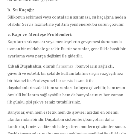
b. Su Kaçağı:
Silikonun eskimesi veya contaların aşınması, su kaçağına neden
olabilir. Servis hizmeti ile yalıtım yenilenerek bu sorun çözülür.
c. Kapı ve Menteşe Problemleri:
Kapıların sıkışması veya menteşelerin gevşemesi durumunda
uzman bir müdahale gerekir. Bu tür sorunlar, genellikle basit bir
ayarlama veya parça değişimi ile giderilir.
Cibali Duşakabin
, olarak
firmamız
; banyoların sağlıklı,
güvenli ve estetik bir şekilde kullanılabilmesi için vazgeçilmez
bir hizmettir. Profesyonel bir servis hizmeti ile
duşakabinlerinizdeki tüm sorunları kolayca çözebilir, hem uzun
ömürlü kullanım sağlayabilir hem de banyolarınızı her zaman
ilk günkü gibi şık ve temiz tutabilirsiniz.
Banyolar, evin hem estetik hem de işlevsel açıdan en önemli
alanlarından biridir. Duşakabin sistemleri, banyoları daha
konforlu, temiz ve düzenli hale getiren modern çözümler sunar.
Farklı tasarımlar, malzeme seçenekleri ve yenilikçi özelliklerle