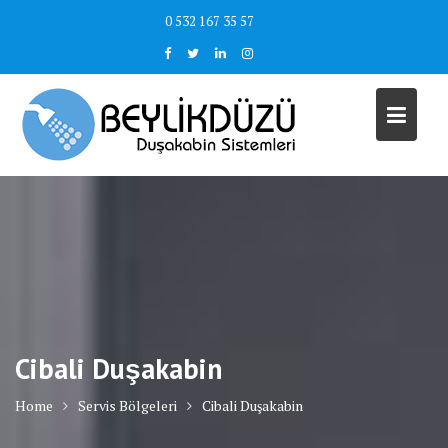
Skip
0 532 167 35 57
to
content
Cibali Duşakabin
Home
Servis Bölgeleri
Cibali Duşakabin