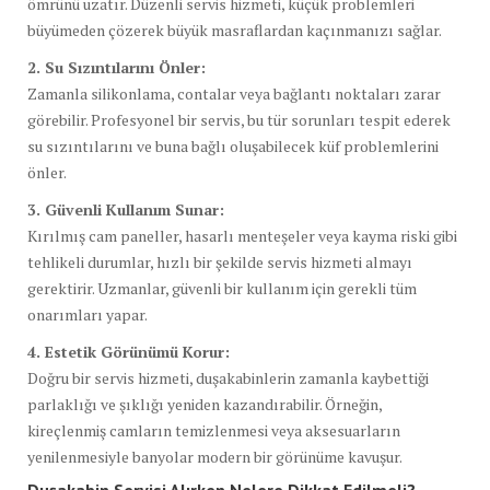
ömrünü uzatır. Düzenli servis hizmeti, küçük problemleri
büyümeden çözerek büyük masraflardan kaçınmanızı sağlar.
2. Su Sızıntılarını Önler:
Zamanla silikonlama, contalar veya bağlantı noktaları zarar
görebilir. Profesyonel bir servis, bu tür sorunları tespit ederek
su sızıntılarını ve buna bağlı oluşabilecek küf problemlerini
önler.
3. Güvenli Kullanım Sunar:
Kırılmış cam paneller, hasarlı menteşeler veya kayma riski gibi
tehlikeli durumlar, hızlı bir şekilde servis hizmeti almayı
gerektirir. Uzmanlar, güvenli bir kullanım için gerekli tüm
onarımları yapar.
4. Estetik Görünümü Korur:
Doğru bir servis hizmeti, duşakabinlerin zamanla kaybettiği
parlaklığı ve şıklığı yeniden kazandırabilir. Örneğin,
kireçlenmiş camların temizlenmesi veya aksesuarların
yenilenmesiyle banyolar modern bir görünüme kavuşur.
Duşakabin Servisi Alırken Nelere Dikkat Edilmeli?