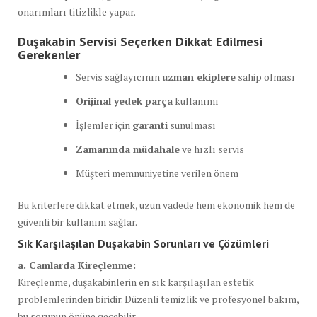
onarımları titizlikle yapar.
Duşakabin Servisi Seçerken Dikkat Edilmesi
Gerekenler
Servis sağlayıcının
uzman ekiplere
sahip olması
Orijinal yedek parça
kullanımı
İşlemler için
garanti
sunulması
Zamanında müdahale
ve hızlı servis
Müşteri memnuniyetine verilen önem
Bu kriterlere dikkat etmek, uzun vadede hem ekonomik hem de
güvenli bir kullanım sağlar.
Sık Karşılaşılan Duşakabin Sorunları ve Çözümleri
a. Camlarda Kireçlenme:
Kireçlenme, duşakabinlerin en sık karşılaşılan estetik
problemlerinden biridir. Düzenli temizlik ve profesyonel bakım,
bu sorunun önüne geçebilir.