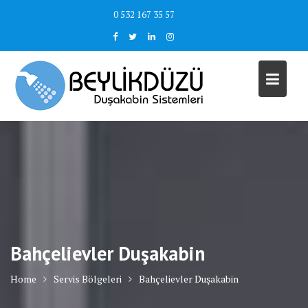
Skip
0 532 167 35 57
to
content
Bahçelievler Duşakabin
Home
Servis Bölgeleri
Bahçelievler Duşakabin