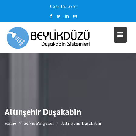
Skip
0 532 167 35 57
to
content
Altınşehir Duşakabin
Home
Servis Bölgeleri
Altınşehir Duşakabin