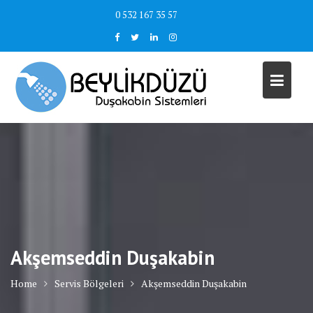
Skip
0 532 167 35 57
to
content
Akşemseddin Duşakabin
Home
Servis Bölgeleri
Akşemseddin Duşakabin